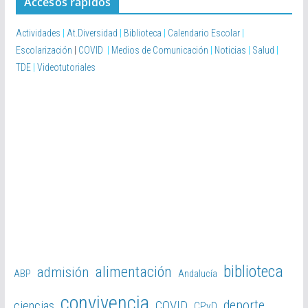
Accesos rápidos
Actividades
|
At.Diversidad
|
Biblioteca
|
Calendario Escolar
|
Escolarización
|
COVID
|
Medios de Comunicación
|
Noticias
|
Salud
|
TDE
|
Videotutoriales
biblioteca
alimentación
admisión
ABP
Andalucía
convivencia
deporte
ciencias
COVID
CPyD