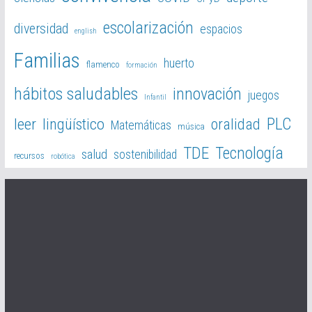
escolarización
diversidad
espacios
english
Familias
huerto
flamenco
formación
hábitos saludables
innovación
juegos
Infantil
PLC
leer
lingüístico
oralidad
Matemáticas
música
TDE
Tecnología
salud
sostenibilidad
recursos
robótica