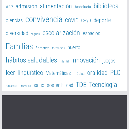
biblioteca
alimentación
admisión
ABP
Andalucía
convivencia
deporte
ciencias
COVID
CPyD
escolarización
diversidad
espacios
english
Familias
huerto
flamenco
formación
hábitos saludables
innovación
juegos
Infantil
PLC
leer
lingüístico
oralidad
Matemáticas
música
TDE
Tecnología
salud
sostenibilidad
recursos
robótica