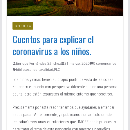
BIBLIOTECA
Cuentos para explicar el
coronavirus a los niños.
Enrique Fernández Sánchez
31 marzo, 2020
0 comentarios
biblioteca
,
leer
,
oralidad
,
PLC
Los niños y niñas tienen su propio punto de vista de las cosas.
Entienden el mundo con perspectiva diferente a la de una persona
adulta, pero están expuestos al mismo entorno que nosotros.
Precisamente por esta razón tenemos que ayudarles a entender
lo que pasa. Anteriormente, ya publicamos un artículo donde
reproducíamos unas orientaciones que UNICEF había propuesto
para tratar el tema de esta pandemia con nuestros pequeños.