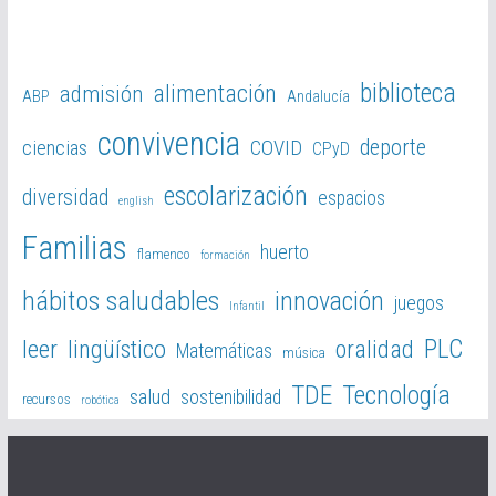
biblioteca
alimentación
admisión
ABP
Andalucía
convivencia
deporte
ciencias
COVID
CPyD
escolarización
diversidad
espacios
english
Familias
huerto
flamenco
formación
hábitos saludables
innovación
juegos
Infantil
PLC
leer
lingüístico
oralidad
Matemáticas
música
TDE
Tecnología
salud
sostenibilidad
recursos
robótica