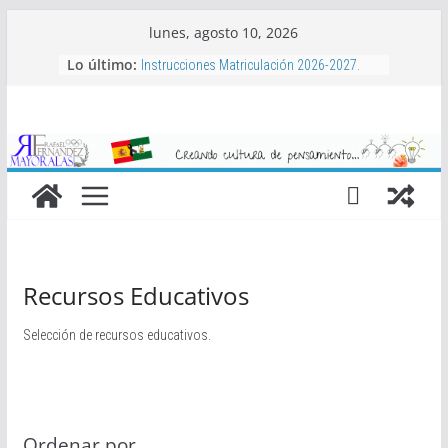
Saltar
lunes, agosto 10, 2026
al
Lo último:
Instrucciones Matriculación 2026-2027.
contenido
Aula Matinal, Comedor, actividades
complementarias y bonificaciones.
Libros de texto 2026-2027
Proyecto de Club de Baloncesto Mayoralas
2026-2027
Actividades extraescolares 2026-2027
Recursos Educativos
Selección de recursos educativos.
Ordenar por